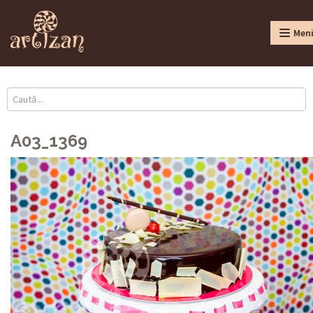
Men
A03_1369