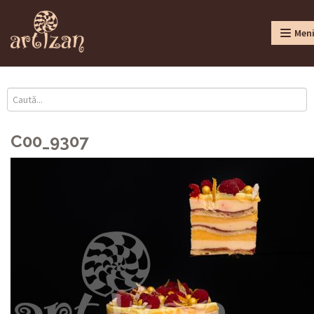
Men
C00_9307