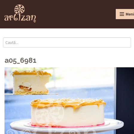
Men
a05_6981