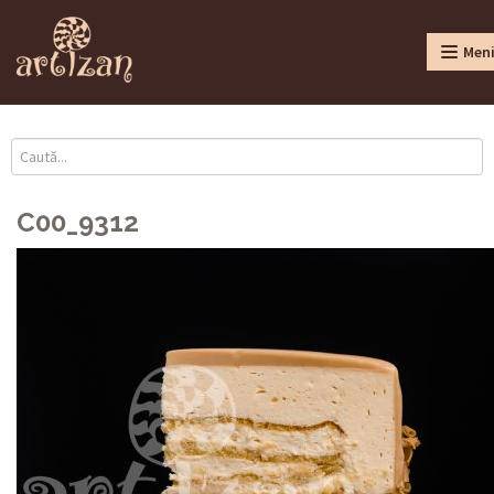
Men
C00_9312