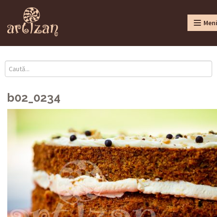
Men
b02_0234