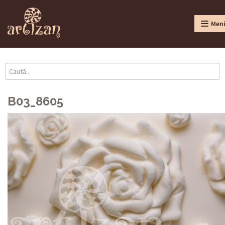
Men
B03_8605