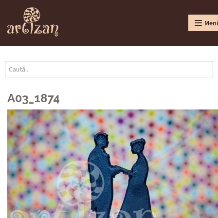
Men
A03_1874