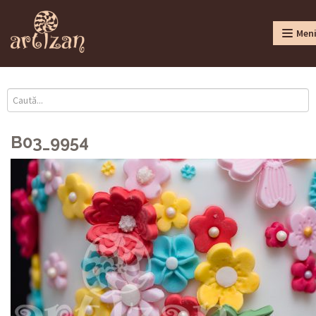
Men
B03_9954