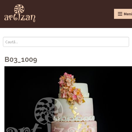
Men
B03_1009