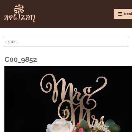
Men
C00_9852