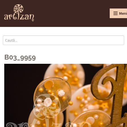
Men
B03_9959