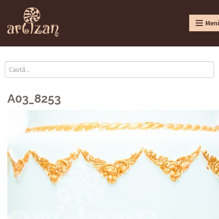
Men
A03_8253