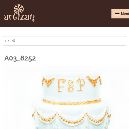
Men
A03_8252