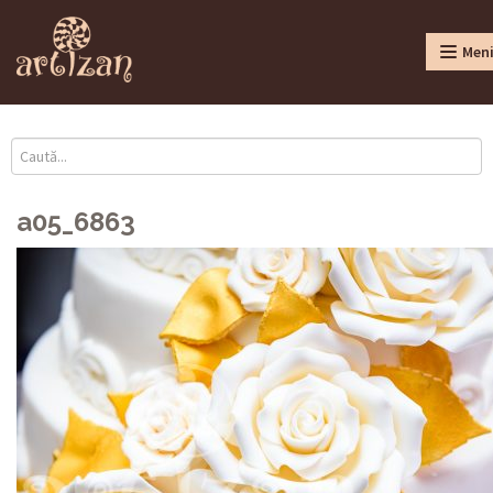
Men
a05_6863