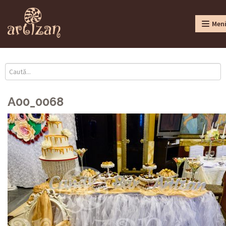
Men
A00_0068