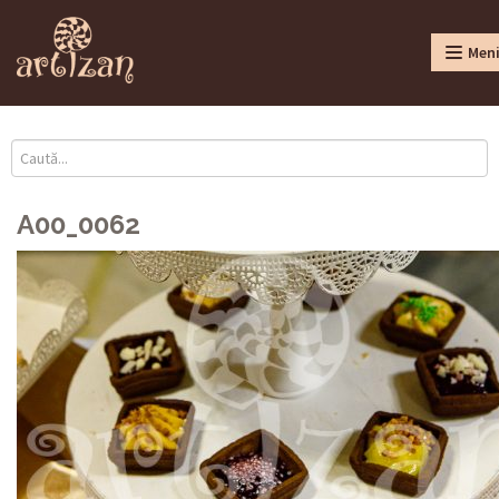
Men
A00_0062