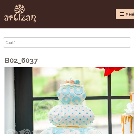
Men
B02_6037