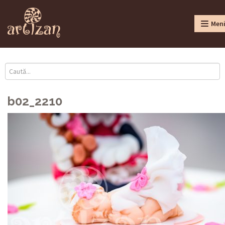
Men
b02_2210