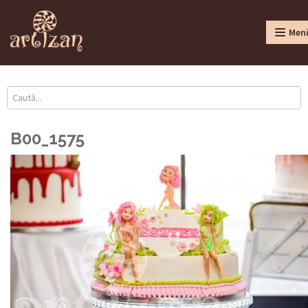
Men
B00_1575