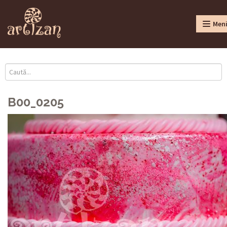
Men
B00_0205