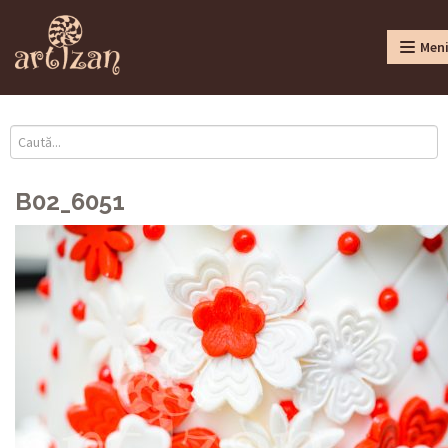
Men
B02_6051