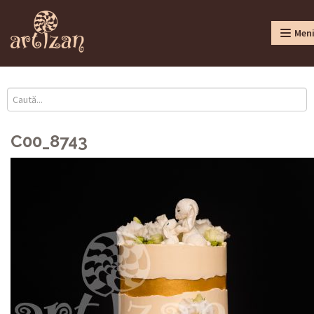
Men
C00_8743