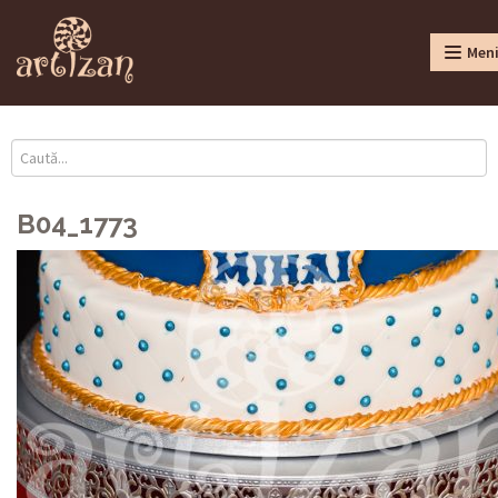
Men
B04_1773