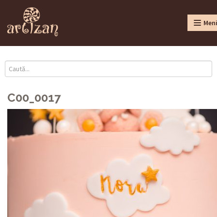
Men
C00_0017