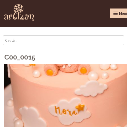
Men
C00_0015