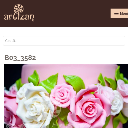
Men
B03_3582