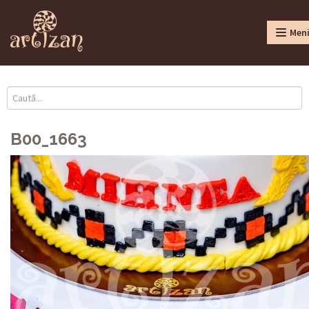
Men
B00_1663