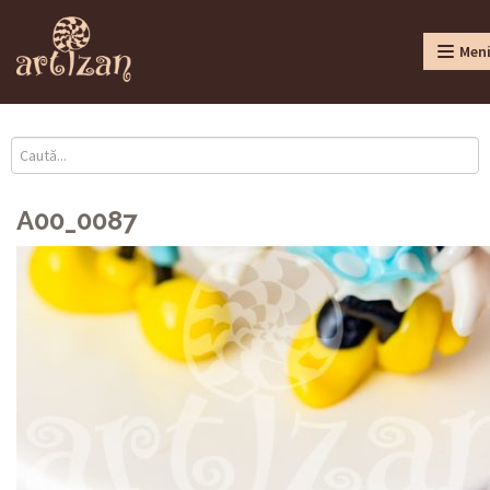
Men
A00_0087