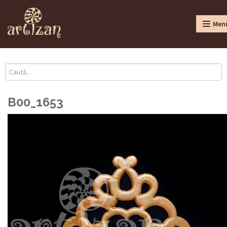
Men
B00_1653