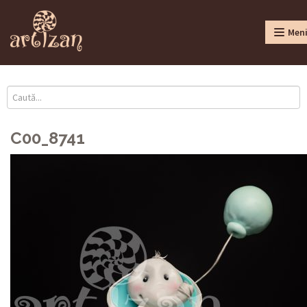
Men
C00_8741