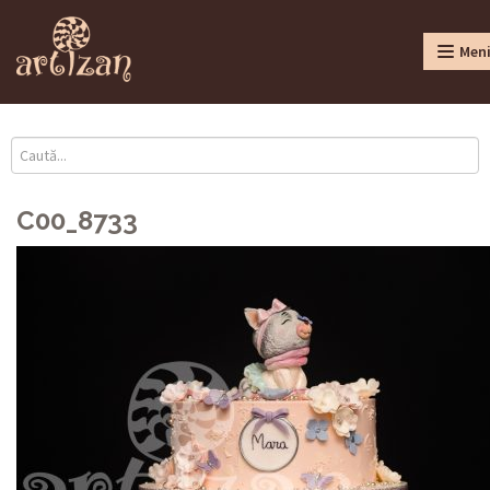
Men
C00_8733