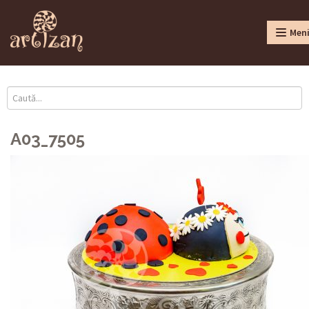
Men
A03_7505