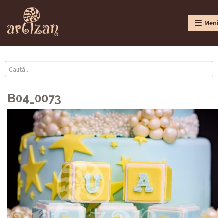
Men
B04_0073