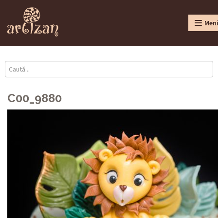
Men
C00_9880