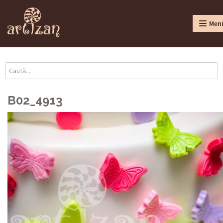
Men
B02_4913