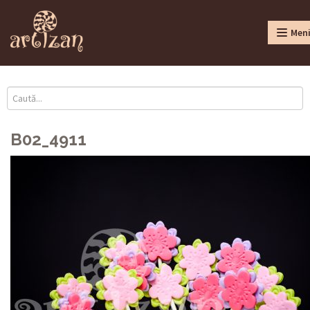
Men
B02_4911