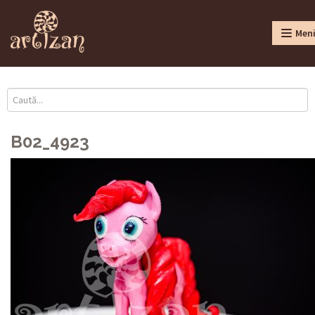
Men
B02_4923