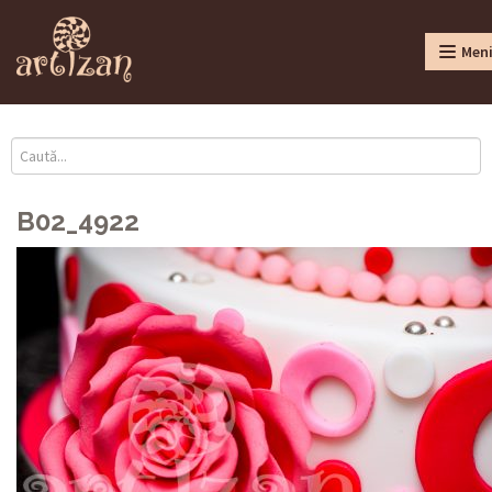
Men
B02_4922