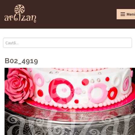
Men
B02_4919