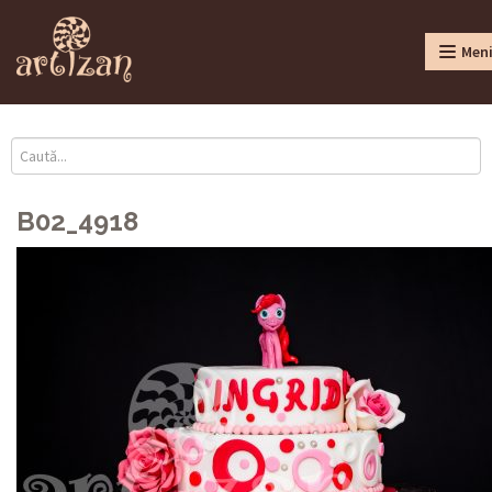
Men
B02_4918