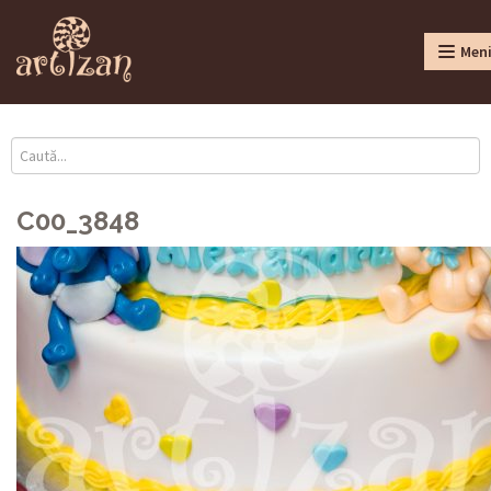
Men
C00_3848