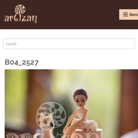
Men
B04_2527