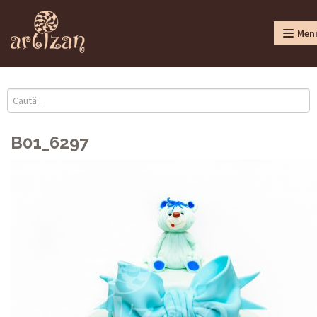
Men
B01_6297