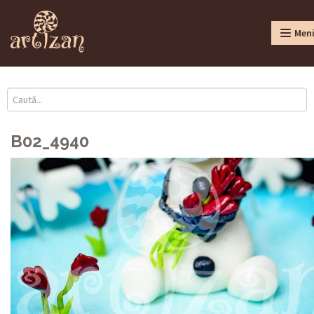
Men
B02_4940