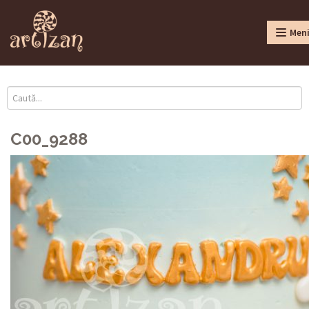
Men
C00_9288