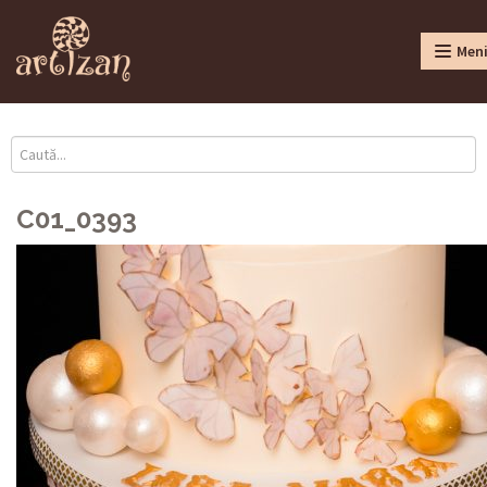
Men
C01_0393