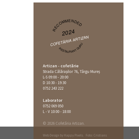
RECOMMENDED
2024
COFETĂRIA ARTIZAN
RESTAURANT GURU
Artizan - cofetărie
Strada Călăraşilor 76, Târgu Mureș
L-S 09:00 - 20:00
D 10:30 - 19:30
0752 243 222
Laborator
0752 069 050
L - V 10:00 - 18:00
© 2026 Cofetăria Artizan.
Web Design by
Happy Pixels
.
Foto: Cristians