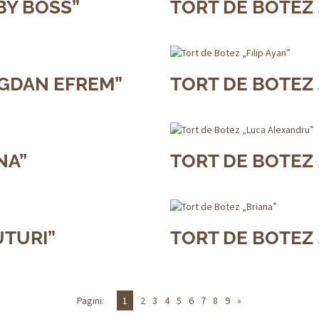
BY BOSS”
TORT DE BOTEZ 
OGDAN EFREM”
TORT DE BOTEZ „
NA”
TORT DE BOTEZ
UTURI”
TORT DE BOTEZ 
Pagini:
1
2
3
4
5
6
7
8
9
»