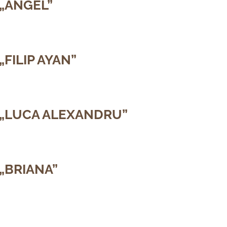
„ANGEL”
FILIP AYAN”
 „LUCA ALEXANDRU”
„BRIANA”