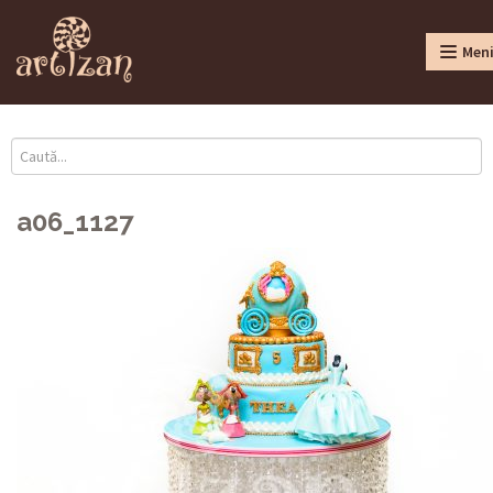
Men
a06_1127