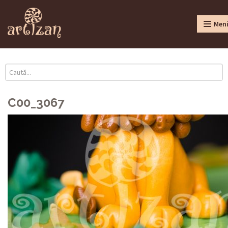
Men
C00_3067