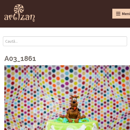
Men
A03_1861